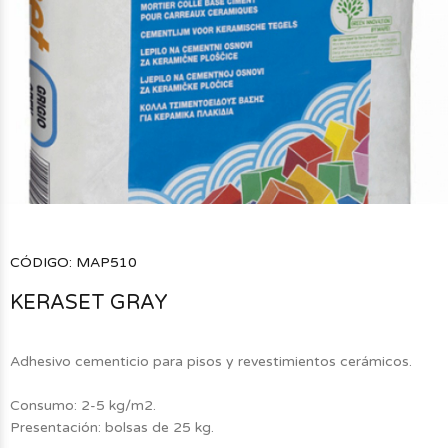
CÓDIGO:
MAP510
KERASET GRAY
$0
$0
$0
$0
00
00
00
00
Adhesivo cementicio para pisos y revestimientos cerámicos.
Consumo: 2-5 kg/m2.
Presentación: bolsas de 25 kg.